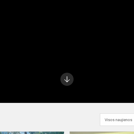
Į
apačią