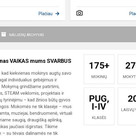
Plačiau
Pla
NAUJIENŲ ARCHYVAS
enas VAIKAS mums SVARBUS
175+
27
, kad kiekvienas mokinys augtų savo
MOKINIŲ
MOKYT
gal individualius gebėjimus ir
. Mokymą grindžiame patirtimi,
s, STEAM veiklomis, projektais ir
PUG,
2
tyrinėjimu – kad žinios būtų gyvos
I-IV
ingos. Mokomės ne tik klasėje – mus
LAISVŲ 
amta, muziejai, bendruomenė, virtuali
KLASĖS
riame saugią, draugišką aplinką,
ikas jaučiasi išgirstas. Tikime
 – su tėvais dalinamės ne tik