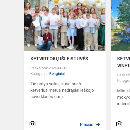
KETVIRTOK
IŠLEISTUV
KETVIRTOKŲ IŠLEISTUVĖS
KETV
VINET
Paskelbta: 2026-06-12
Kategorija:
Renginiai
Paskelb
Kategor
Tie patys vaikai, kurie prieš
ketverius metus nedrąsiai ieškojo
Mūsų k
savo klasės durų...
mokyklo
indėniš
Plačiau