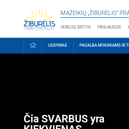
MAŽEIKIŲ „ŽIBURĖLIO“ P
VEIKLOS SRITYS
PASLAUGOS
PRADŽIA
UGDYMAS
PAGALBA MOKINIAMS IR 
Čia SVARBUS yra