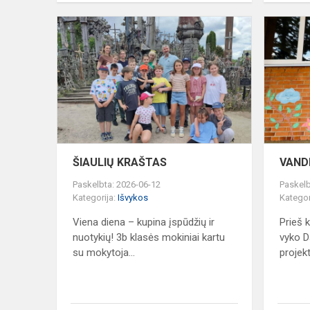
ŠIAULIŲ
KRAŠTAS
ŠIAULIŲ KRAŠTAS
VAND
Paskelbta: 2026-06-12
Paskelb
Kategorija:
Išvykos
Kategor
Viena diena – kupina įspūdžių ir
Prieš 
nuotykių! 3b klasės mokiniai kartu
vyko D
su mokytoja...
projekt