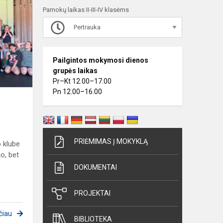
ONE,
Pamokų laikas II-III-IV klasėms
TWO,
PUNCH!
Pertrauka
Pailgintos mokymosi dienos
grupės laikas
Pr–Kt 12.00–17.00
Pn 12.00–16.00
PRIĖMIMAS Į MOKYKLĄ
o klube
jo, bet
DOKUMENTAI
PROJEKTAI
čiau
BIBLIOTEKA