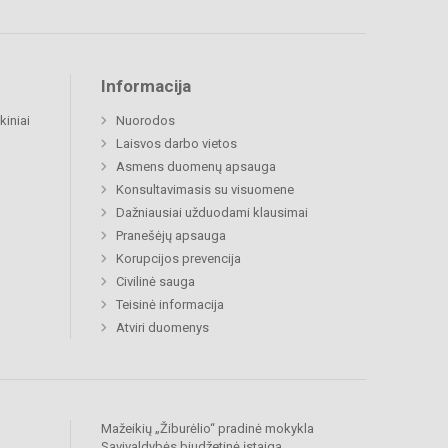
Informacija
kiniai
Nuorodos
Laisvos darbo vietos
Asmens duomenų apsauga
Konsultavimasis su visuomene
Dažniausiai užduodami klausimai
Pranešėjų apsauga
Korupcijos prevencija
Civilinė sauga
Teisinė informacija
Atviri duomenys
Mažeikių „Žiburėlio“ pradinė mokykla
Savivaldybės biudžetinė įstaiga