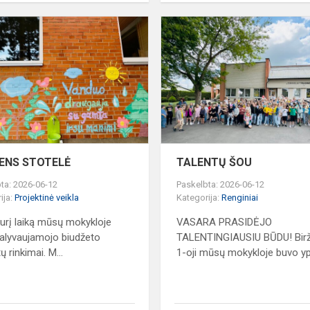
VANDENS
STOTELĖ
ENS STOTELĖ
TALENTŲ ŠOU
ta: 2026-06-12
Paskelbta: 2026-06-12
ija:
Projektinė veikla
Kategorija:
Renginiai
kurį laiką mūsų mokykloje
VASARA PRASIDĖJO
alyvaujamojo biudžeto
TALENTINGIAUSIU BŪDU! Birž
ų rinkimai. M...
1-oji mūsų mokykloje buvo ypa