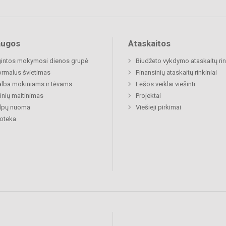
augos
Ataskaitos
gintos mokymosi dienos grupė
Biudžeto vykdymo ataskaitų rin
rmalus švietimas
Finansinių ataskaitų rinkiniai
lba mokiniams ir tėvams
Lėšos veiklai viešinti
nių maitinimas
Projektai
alpų nuoma
Viešieji pirkimai
ioteka