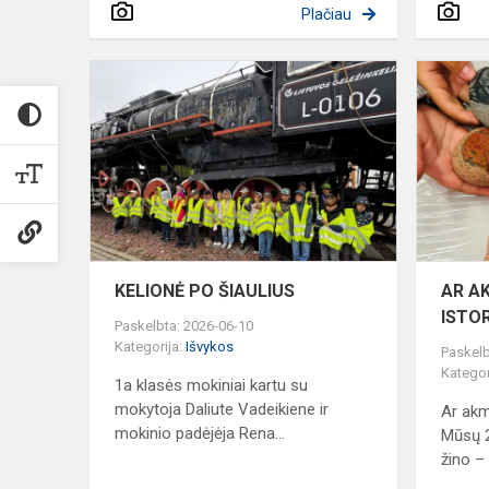
Plačiau
KELIONĖ
PO
ŠIAULIUS
KELIONĖ PO ŠIAULIUS
AR A
ISTO
Paskelbta: 2026-06-10
Kategorija:
Išvykos
Paskelb
Kategor
1a klasės mokiniai kartu su
mokytoja Daliute Vadeikiene ir
Ar akm
mokinio padėjėja Rena...
Mūsų 2
žino – 