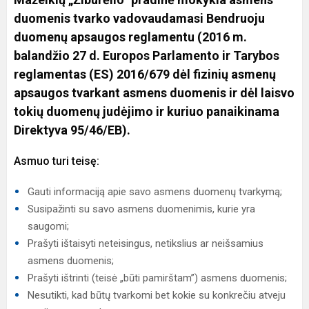
duomenis tvarko vadovaudamasi Bendruoju
duomenų apsaugos reglamentu (2016 m.
balandžio 27 d. Europos Parlamento ir Tarybos
reglamentas (ES) 2016/679 dėl fizinių asmenų
apsaugos tvarkant asmens duomenis ir dėl laisvo
tokių duomenų judėjimo ir kuriuo panaikinama
Direktyva 95/46/EB).
Asmuo turi teisę:
Gauti informaciją apie savo asmens duomenų tvarkymą;
Susipažinti su savo asmens duomenimis, kurie yra
saugomi;
Prašyti ištaisyti neteisingus, netikslius ar neišsamius
asmens duomenis;
Prašyti ištrinti (teisė „būti pamirštam”) asmens duomenis;
Nesutikti, kad būtų tvarkomi bet kokie su konkrečiu atveju