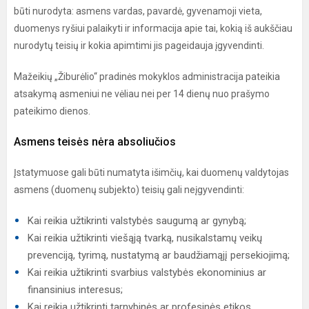
būti nurodyta: asmens vardas, pavardė, gyvenamoji vieta,
duomenys ryšiui palaikyti ir informacija apie tai, kokią iš aukščiau
nurodytų teisių ir kokia apimtimi jis pageidauja įgyvendinti.
Mažeikių „Žiburėlio“ pradinės mokyklos administracija pateikia
atsakymą asmeniui ne vėliau nei per 14 dienų nuo prašymo
pateikimo dienos.
Asmens teisės nėra absoliučios
Įstatymuose gali būti numatyta išimčių, kai duomenų valdytojas
asmens (duomenų subjekto) teisių gali neįgyvendinti:
Kai reikia užtikrinti valstybės saugumą ar gynybą;
Kai reikia užtikrinti viešąją tvarką, nusikalstamų veikų
prevenciją, tyrimą, nustatymą ar baudžiamąjį persekiojimą;
Kai reikia užtikrinti svarbius valstybės ekonominius ar
finansinius interesus;
Kai reikia užtikrinti tarnybinės ar profesinės etikos