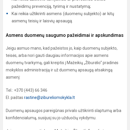
pažeidimų prevenciją, tyrimą ir nustatymą;
Kai reikia užtikrinti asmens (duomenų subjekto) ar kitų
asmenų teisių ir laisvių apsaugą.
Asmens duomenų saugumo pažeidimai ir apskundimas
Jeigu asmuo mano, kad pažeistos jo, kaip duomenų subjekto,
teisės, arba nori gauti daugiau informacijos apie asmens
duomenų tvarkymą, gali kreiptis į Mažeikių „Žiburėlio“ pradinės
mokyklos administraciją ir už duomenų apsaugą atsakingą
asmenį:
Tel.: +370 (443) 66 346
El. paštas
rastine@zibureliomokykla.lt
Duomenų apsaugos pareigūnas privalo užtikrinti slaptumą arba
konfidencialumą, susijusį su jo užduočių vykdymu.