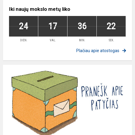
Iki naujų mokslo metų liko
24
17
36
21
DIEN.
VAL.
MIN.
SEK.
Plačiau apie atostogas