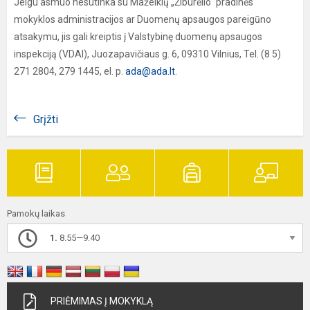
Jeigu asmuo nesutinka su Mažeikių „Žiburėlio“ pradinės
mokyklos administracijos ar Duomenų apsaugos pareigūno
atsakymu, jis gali kreiptis į Valstybinę duomenų apsaugos
inspekciją (VDAI), Juozapavičiaus g. 6, 09310 Vilnius, Tel. (8 5)
271 2804, 279 1445, el. p.
ada@ada.lt
.
Grįžti
Pamokų laikas
1.
8.55—9.40
PRIĖMIMAS Į MOKYKLĄ