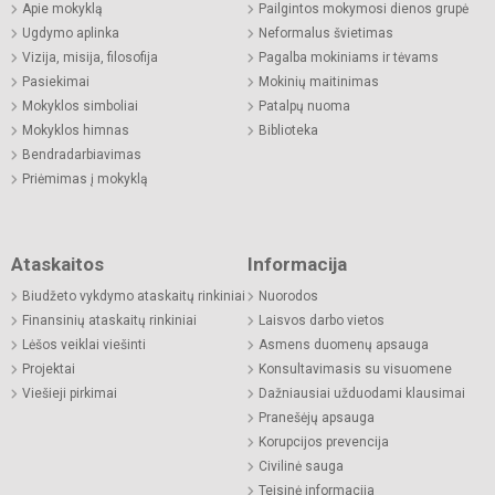
Apie mokyklą
Pailgintos mokymosi dienos grupė
Ugdymo aplinka
Neformalus švietimas
Vizija, misija, filosofija
Pagalba mokiniams ir tėvams
Pasiekimai
Mokinių maitinimas
Mokyklos simboliai
Patalpų nuoma
Mokyklos himnas
Biblioteka
Bendradarbiavimas
Priėmimas į mokyklą
Ataskaitos
Informacija
Biudžeto vykdymo ataskaitų rinkiniai
Nuorodos
Finansinių ataskaitų rinkiniai
Laisvos darbo vietos
Lėšos veiklai viešinti
Asmens duomenų apsauga
Projektai
Konsultavimasis su visuomene
Viešieji pirkimai
Dažniausiai užduodami klausimai
Pranešėjų apsauga
Korupcijos prevencija
Civilinė sauga
Teisinė informacija