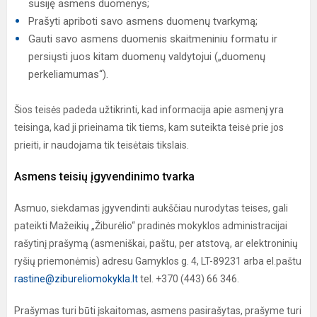
susiję asmens duomenys;
Prašyti apriboti savo asmens duomenų tvarkymą;
Gauti savo asmens duomenis skaitmeniniu formatu ir
persiųsti juos kitam duomenų valdytojui („duomenų
perkeliamumas“).
Šios teisės padeda užtikrinti, kad informacija apie asmenį yra
teisinga, kad ji prieinama tik tiems, kam suteikta teisė prie jos
prieiti, ir naudojama tik teisėtais tikslais.
Asmens teisių įgyvendinimo tvarka
Asmuo, siekdamas įgyvendinti aukščiau nurodytas teises, gali
pateikti Mažeikių „Žiburėlio“ pradinės mokyklos administracijai
rašytinį prašymą (asmeniškai, paštu, per atstovą, ar elektroninių
ryšių priemonėmis) adresu Gamyklos g. 4, LT-89231 arba el.paštu
rastine@zibureliomokykla.lt
tel. +370 (443) 66 346.
Prašymas turi būti įskaitomas, asmens pasirašytas, prašyme turi