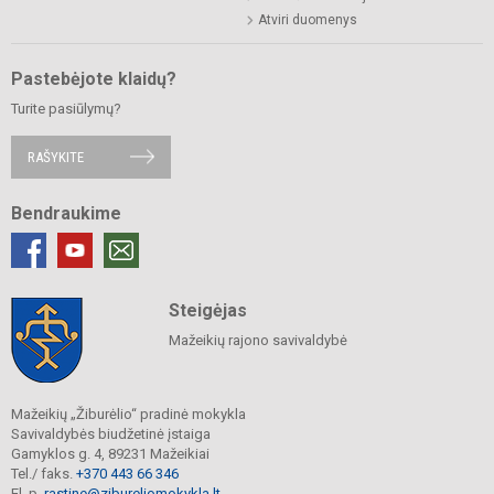
Atviri duomenys
Pastebėjote klaidų?
Turite pasiūlymų?
RAŠYKITE
Bendraukime
Steigėjas
Mažeikių rajono savivaldybė
Mažeikių „Žiburėlio“ pradinė mokykla
Savivaldybės biudžetinė įstaiga
Gamyklos g. 4, 89231 Mažeikiai
Tel./ faks.
+370 443 66 346
El. p.
rastine@zibureliomokykla.lt