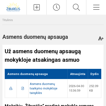
Paieška
Men
Titulinis
Asmens duomenų apsauga
Už asmens duomenų apsaugą
mokykloje atsakingas asmuo
Asmens duomenų apsauga
Atnaujinta
Dydis
Asmens duomenų
2026-04-30
252.09
tvarkymo mokykloje
15:36:59
KB
taisyklės
Mažeikių „Žiburėlio“ pradinė mokykla asmens