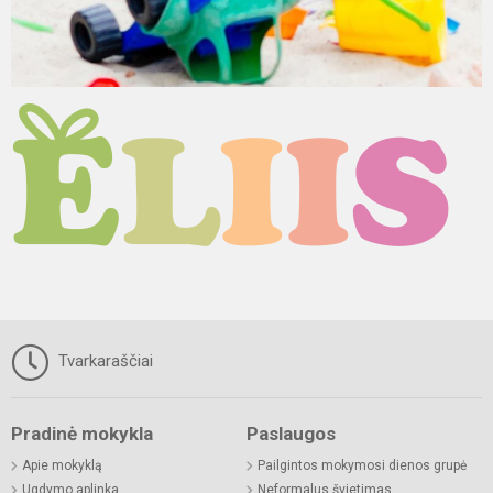
Tvarkaraščiai
Pradinė mokykla
Paslaugos
Apie mokyklą
Pailgintos mokymosi dienos grupė
Ugdymo aplinka
Neformalus švietimas