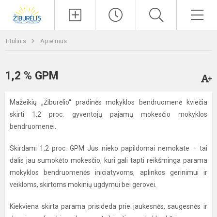
Paieška
Men
Titulinis
Apie mus
1,2 % GPM
Mažeikių „Žiburėlio“ pradinės mokyklos bendruomenė kviečia
skirti 1,2 proc. gyventojų pajamų mokesčio mokyklos
bendruomenei.
Skirdami 1,2 proc. GPM Jūs nieko papildomai nemokate – tai
dalis jau sumokėto mokesčio, kuri gali tapti reikšminga parama
mokyklos bendruomenės iniciatyvoms, aplinkos gerinimui ir
veikloms, skirtoms mokinių ugdymui bei gerovei.
Kiekviena skirta parama prisideda prie jaukesnės, saugesnės ir