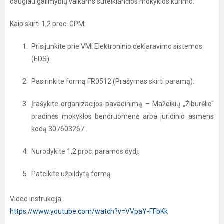
daugiau galimybių vaikams suteikiančios mokyklos kūrimo.
Kaip skirti 1,2 proc. GPM:
Prisijunkite prie VMI Elektroninio deklaravimo sistemos
(EDS).
Pasirinkite formą FR0512 (Prašymas skirti paramą).
Įrašykite organizacijos pavadinimą – Mažeikių „Žiburėlio“
pradinės mokyklos bendruomenė arba juridinio asmens
kodą 307603267 .
Nurodykite 1,2 proc. paramos dydį.
Pateikite užpildytą formą.
Video instrukcija:
https://www.youtube.com/watch?v=VVpaY-FFbKk