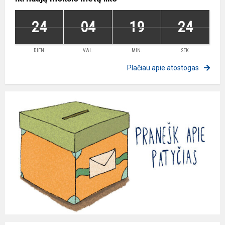
24
04
19
23
DIEN.
VAL.
MIN.
SEK.
Plačiau apie atostogas