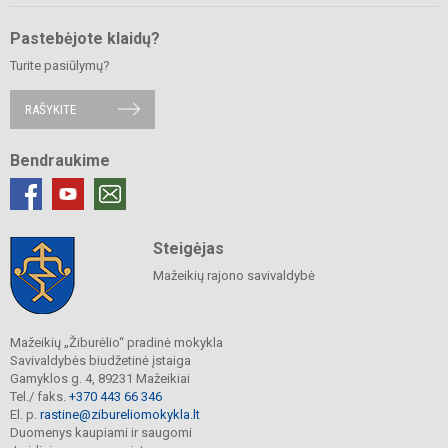
Pastebėjote klaidų?
Turite pasiūlymų?
RAŠYKITE
Bendraukime
Steigėjas
Mažeikių rajono savivaldybė
Mažeikių „Žiburėlio“ pradinė mokykla
Savivaldybės biudžetinė įstaiga
Gamyklos g. 4, 89231 Mažeikiai
Tel./ faks.
+370 443 66 346
El. p.
rastine@zibureliomokykla.lt
Duomenys kaupiami ir saugomi