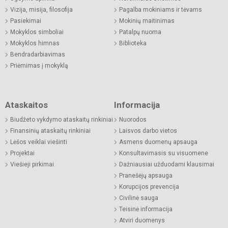
Vizija, misija, filosofija
Pagalba mokiniams ir tėvams
Pasiekimai
Mokinių maitinimas
Mokyklos simboliai
Patalpų nuoma
Mokyklos himnas
Biblioteka
Bendradarbiavimas
Priėmimas į mokyklą
Ataskaitos
Informacija
Biudžeto vykdymo ataskaitų rinkiniai
Nuorodos
Finansinių ataskaitų rinkiniai
Laisvos darbo vietos
Lėšos veiklai viešinti
Asmens duomenų apsauga
Projektai
Konsultavimasis su visuomene
Viešieji pirkimai
Dažniausiai užduodami klausimai
Pranešėjų apsauga
Korupcijos prevencija
Civilinė sauga
Teisinė informacija
Atviri duomenys