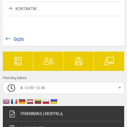
KONTAKTAI
Grįžti
Pamokų laikas
4.
12.05—12.50
PRIĖMIMAS Į MOKYKLĄ