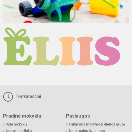
Tvarkaraščiai
Pradinė mokykla
Paslaugos
Apie mokyklą
Pailgintos mokymosi dienos grupė
Ugdymo aplinka
Neformalus švietimas