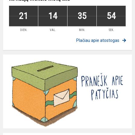
21
14
35
54
DIEN.
VAL.
MIN.
SEK.
Plačiau apie atostogas