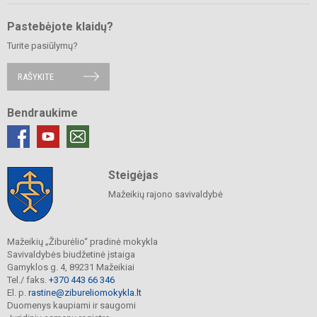
Pastebėjote klaidų?
Turite pasiūlymų?
RAŠYKITE
Bendraukime
Steigėjas
Mažeikių rajono savivaldybė
Mažeikių „Žiburėlio“ pradinė mokykla
Savivaldybės biudžetinė įstaiga
Gamyklos g. 4, 89231 Mažeikiai
Tel./ faks.
+370 443 66 346
El. p.
rastine@zibureliomokykla.lt
Duomenys kaupiami ir saugomi