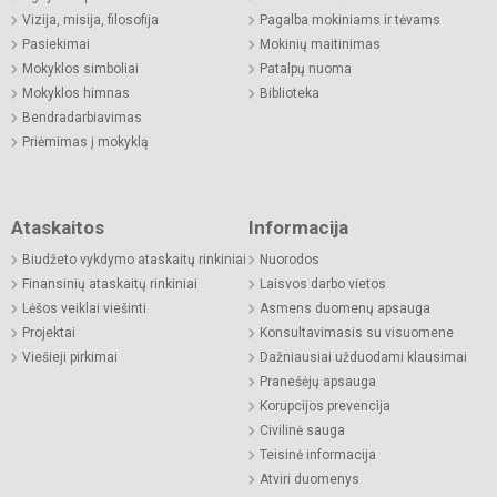
Vizija, misija, filosofija
Pagalba mokiniams ir tėvams
Pasiekimai
Mokinių maitinimas
Mokyklos simboliai
Patalpų nuoma
Mokyklos himnas
Biblioteka
Bendradarbiavimas
Priėmimas į mokyklą
Ataskaitos
Informacija
Biudžeto vykdymo ataskaitų rinkiniai
Nuorodos
Finansinių ataskaitų rinkiniai
Laisvos darbo vietos
Lėšos veiklai viešinti
Asmens duomenų apsauga
Projektai
Konsultavimasis su visuomene
Viešieji pirkimai
Dažniausiai užduodami klausimai
Pranešėjų apsauga
Korupcijos prevencija
Civilinė sauga
Teisinė informacija
Atviri duomenys