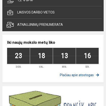
1,2 % GPM
LAISVOS DARBO VIETOS
ATNAUJINIMŲ PRENUMERATA
Iki naujų mokslo metų liko
23
18
13
16
DIEN.
VAL.
MIN.
SEK.
Plačiau apie atostogas