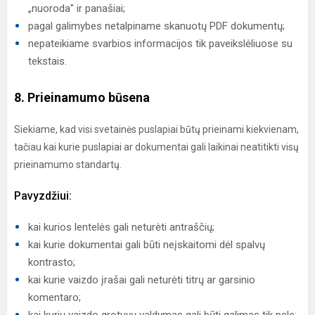
„nuoroda" ir panašiai;
pagal galimybes netalpiname skanuotų PDF dokumentų;
nepateikiame svarbios informacijos tik paveikslėliuose su
tekstais.
8. Prieinamumo būsena
Siekiame, kad visi svetainės puslapiai būtų prieinami kiekvienam,
tačiau kai kurie puslapiai ar dokumentai gali laikinai neatitikti visų
prieinamumo standartų.
Pavyzdžiui:
kai kurios lentelės gali neturėti antraščių;
kai kurie dokumentai gali būti neįskaitomi dėl spalvų
kontrasto;
kai kurie vaizdo įrašai gali neturėti titrų ar garsinio
komentaro;