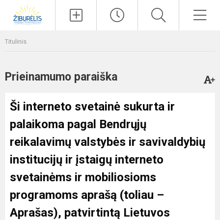
Paieška
Men
Titulinis
Prieinamumo paraiška
Ši interneto svetainė sukurta ir
palaikoma pagal
Bendrųjų
reikalavimų valstybės ir savivaldybių
institucijų ir įstaigų interneto
svetainėms ir mobiliosioms
programoms aprašą
(toliau –
Aprašas), patvirtintą Lietuvos