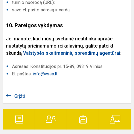
turinio nuorodą (URL);
savo el. pašto adresą ir vardą.
10. Pareigos vykdymas
Jei manote, kad mūsų svetainė neatitinka apraše
nustatytų prieinamumo reikalavimų, galite pateikti
skundą
Valstybės skaitmeninių sprendimų agentūrai
:
Adresas: Konstitucijos pr. 15-89, 09319 Vilnius
El. paštas:
info@vssa.lt
Grįžti