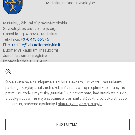
Mažeikių rajono savivaldybė
Mažeikių „Žiburėlio“ pradinė mokykla
Savivaldybės biudžetinė įstaiga
Gamyklos g. 4, 89231 Mažeikiai
Tel./ faks.
+370 443 66 346
El. p.
rastine@zibureliomokykla.lt
Duomenys kaupiami ir saugomi
Juridinių asmenų registre
Įmonės kodas 191814839
Šioje svetainėje naudojame slapukus siekdami užtikrinti jums teikiamų
© 2025. Mažeikių „Žiburėlio“ pradinė mokykla. Visos teisės saugomos.
Kopijuoti turinį be raštiško įstaigos administracijos sutikimo griežtai draudžiama.
paslaugų kokybę, analizuoti svetainės naudojimą ir optimizuoti naršymo
patirtį. Spustelėję mygtuką „Sutinku“, jūs patvirtinate, kad sutinkate su visų
Prieinamumo paraiška
Slapukų valdymas
slapukų naudojimu šioje svetainėje. Jei norite atšaukti arba pakeisti savo
sutikimus, prašome apsilankyti
slapukų valdymo puslapyje
.
Sumanus būdas atnaujinti
mokyklos interneto
svetainę
NUSTATYMAI