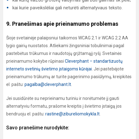
kai kurių vaizdo grotuvų valdymas gali būti galimas tik pele;
kai kurie paveikslėliai gali neturėti alternatyvaus teksto.
9. Pranešimas apie prieinamumo problemas
Šioje svetainėje palaipsniui taikomos WCAG 2.1 ir WCAG 2.2 AA
lygio gairių nuostatos. Atliekami žingsniniai tobulinimai pagal
pastebėtus trūkumus ir naudotojų grįžtamąjį ryšį. Svetainės
prieinamumo kokybe rūpinasi
Cleverphant – standartizuotų
interneto svetinių švietimo įstaigoms kūrėjai
. Jei pastebėjote
prieinamumo trūkumų ar turite pagerinimo pasiūlymų, kreipkitės
el. paštu:
pagalba@cleverphant.lt
.
Jei susidūrėte su neprieinamu turiniu ir norėtumėte jį gauti
alternatyviu formatu, prašome kreiptis į švietimo įstaigą jos
bendruoju el. paštu:
rastine@zibureliomokykla.lt
.
Savo pranešime nurodykite: