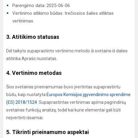
Parengimo data: 2025-06-06
Vertinimo atlikimo būdas: trečiosios šalies atliktas
vertinimas
3. Atitikimo statusas
Dėl taikyto supaprastinto vertinimo metodo ši svetainė iš dalies
atitinka Aprašo nuostatas.
4. Vertinimo metodas
Šios svetainės prieinamumas buvo įvertintas supaprastintu
būdu, kaip nustatyta
Europos Komisijos įgyvendinimo sprendime
(ES) 2018/1524
. Supaprastintas vertinimas apima pagrindinių
svetainės funkcijų analizę, todėl kai kurie elementai gali būti
neįvertinti išsamiai.
5. Tikrinti prieinamumo aspektai