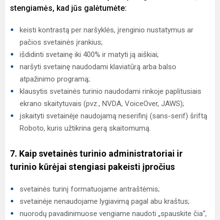
stengiamės, kad jūs galėtumėte:
keisti kontrastą per naršyklės, įrenginio nustatymus ar
pačios svetainės įrankius;
išdidinti svetainę iki 400% ir matyti ją aiškiai;
naršyti svetainę naudodami klaviatūrą arba balso
atpažinimo programą;
klausytis svetainės turinio naudodami rinkoje paplitusiais
ekrano skaitytuvais (pvz., NVDA, VoiceOver, JAWS);
įskaityti svetainėje naudojamą neserifinį (sans-serif) šriftą
Roboto, kuris užtikrina gerą skaitomumą.
7. Kaip svetainės turinio administratoriai ir
turinio kūrėjai stengiasi pakeisti įpročius
svetainės turinį formatuojame antraštėmis;
svetainėje nenaudojame lygiavimą pagal abu kraštus;
nuorodų pavadinimuose vengiame naudoti „spauskite čia“,