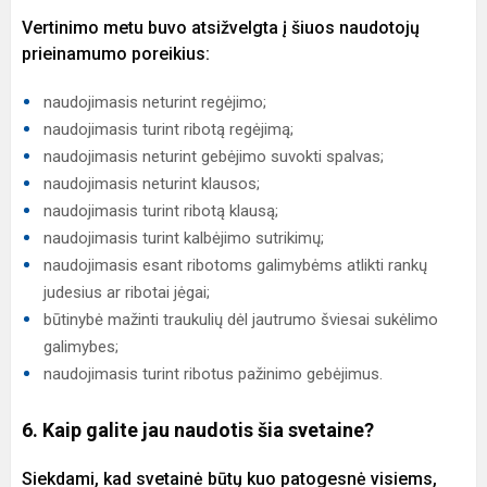
Vertinimo metu buvo atsižvelgta į šiuos naudotojų
prieinamumo poreikius:
naudojimasis neturint regėjimo;
naudojimasis turint ribotą regėjimą;
naudojimasis neturint gebėjimo suvokti spalvas;
naudojimasis neturint klausos;
naudojimasis turint ribotą klausą;
naudojimasis turint kalbėjimo sutrikimų;
naudojimasis esant ribotoms galimybėms atlikti rankų
judesius ar ribotai jėgai;
būtinybė mažinti traukulių dėl jautrumo šviesai sukėlimo
galimybes;
naudojimasis turint ribotus pažinimo gebėjimus.
6. Kaip galite jau naudotis šia svetaine?
Siekdami, kad svetainė būtų kuo patogesnė visiems,