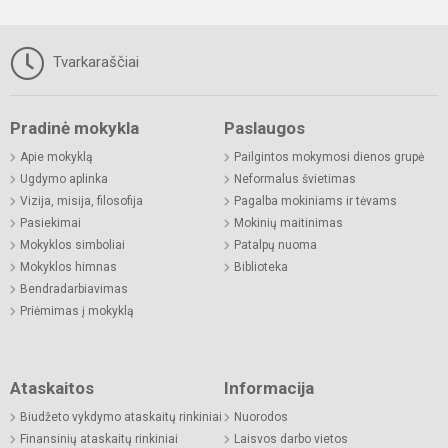
Tvarkaraščiai
Pradinė mokykla
Paslaugos
Apie mokyklą
Pailgintos mokymosi dienos grupė
Ugdymo aplinka
Neformalus švietimas
Vizija, misija, filosofija
Pagalba mokiniams ir tėvams
Pasiekimai
Mokinių maitinimas
Mokyklos simboliai
Patalpų nuoma
Mokyklos himnas
Biblioteka
Bendradarbiavimas
Priėmimas į mokyklą
Ataskaitos
Informacija
Biudžeto vykdymo ataskaitų rinkiniai
Nuorodos
Finansinių ataskaitų rinkiniai
Laisvos darbo vietos