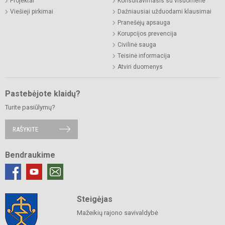
Projektai
Konsultavimasis su visuomene
Viešieji pirkimai
Dažniausiai užduodami klausimai
Pranešėjų apsauga
Korupcijos prevencija
Civilinė sauga
Teisinė informacija
Atviri duomenys
Pastebėjote klaidų?
Turite pasiūlymų?
RAŠYKITE
Bendraukime
Steigėjas
Mažeikių rajono savivaldybė