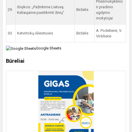
Priešmokyklinio
Išvykos: „Pažinkime Lietuvą.
ir pradinio
29.
Birželis
Keliaujame pasitikrinti žinių“
ugdymo
mokytojai
A. Podelienė, V.
30.
Ketvirtokų išleistuvės
Birželis
Viršilienė
Google Sheets
Būreliai