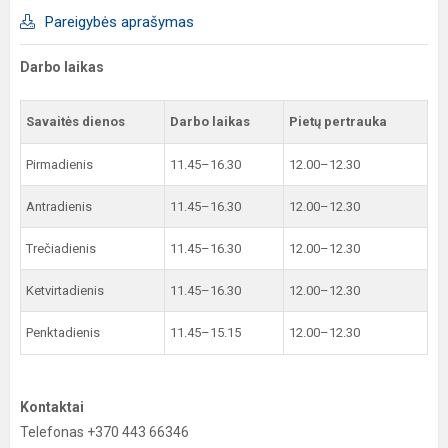
Pareigybės aprašymas
Darbo laikas
Savaitės dienos
Darbo laikas
Pietų pertrauka
Pirmadienis
11.45–16.30
12.00–12.30
Antradienis
11.45–16.30
12.00–12.30
Trečiadienis
11.45–16.30
12.00–12.30
Ketvirtadienis
11.45–16.30
12.00–12.30
Penktadienis
11.45–15.15
12.00–12.30
Kontaktai
Telefonas +370 443 66346