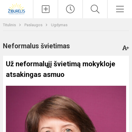
Paieška
Men
Titulinis
Paslaugos
Ugdymas
Neformalus švietimas
Už neformalųjį švietimą mokykloje
atsakingas asmuo