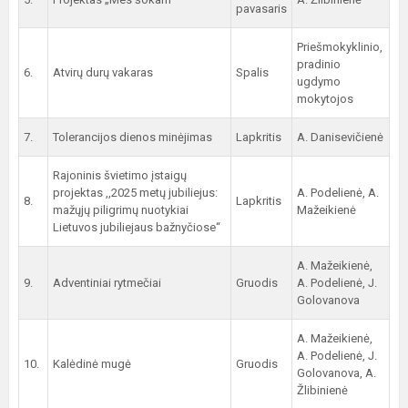
pavasaris
Priešmokyklinio,
pradinio
6.
Atvirų durų vakaras
Spalis
ugdymo
mokytojos
7.
Tolerancijos dienos minėjimas
Lapkritis
A. Danisevičienė
Rajoninis švietimo įstaigų
projektas ,,2025 metų jubiliejus:
A. Podelienė, A.
8.
Lapkritis
mažųjų piligrimų nuotykiai
Mažeikienė
Lietuvos jubiliejaus bažnyčiose“
A. Mažeikienė,
9.
Adventiniai rytmečiai
Gruodis
A. Podelienė, J.
Golovanova
A. Mažeikienė,
A. Podelienė, J.
10.
Kalėdinė mugė
Gruodis
Golovanova, A.
Žlibinienė