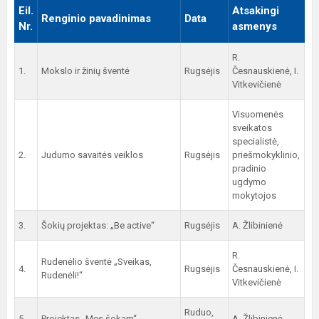
Eil.
Atsakingi
Renginio pavadinimas
Data
Nr.
asmenys
R.
1.
Mokslo ir žinių šventė
Rugsėjis
Česnauskienė, I.
Vitkevičienė
Visuomenės
sveikatos
specialistė,
2.
Judumo savaitės veiklos
Rugsėjis
priešmokyklinio,
pradinio
ugdymo
mokytojos
3.
Šokių projektas: „Be active“
Rugsėjis
A. Žlibinienė
R.
Rudenėlio šventė „Sveikas,
4.
Rugsėjis
Česnauskienė, I.
Rudenėli!“
Vitkevičienė
Ruduo,
5.
Projektas „Mes šokam“
A. Žlibinienė