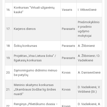
Konkursas “Virtuali užgavėnių
16.
Vasaris
I. Vitkevičienė
kaukė”
Priešmokyklinio
ir pradinio
17.
Karjeros dienos
Pavasaris
ugdymo
mokytojai
18.
Šokių konkursas
Pavasaris
A. Žlibinienė
Projektas „Visa Lietuva šoka“ /
A. Žlibinienė / D.
19.
Pavasaris
Ilgakasių konkursas
Vadeikienė
Sąmoningumo didinimo mėnuo
20.
Kovas
A. Danisevičienė
be patyčių
Meninio skaitymo konkursas
D. Vadeikienė, V.
21.
„Skambiausi žodžiai lig širdies
Kovas
Viršilienė (St.)
nuaidi“
Renginys „Pilietiškumo dvasia –
D. Vadeikienė, A.
22.
Kovas