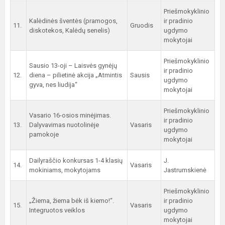
Priešmokyklinio
Kalėdinės šventės (pramogos,
ir pradinio
11.
Gruodis
diskotekos, Kalėdų senelis)
ugdymo
mokytojai
Priešmokyklinio
Sausio 13-oji – Laisvės gynėjų
ir pradinio
12.
diena – pilietinė akcija „Atmintis
Sausis
ugdymo
gyva, nes liudija“
mokytojai
Priešmokyklinio
Vasario 16-osios minėjimas.
ir pradinio
13.
Dalyvavimas nuotolinėje
Vasaris
ugdymo
pamokoje
mokytojai
Dailyraščio konkursas 1-4 klasių
J.
14.
Vasaris
mokiniams, mokytojams
Jastrumskienė
Priešmokyklinio
„Žiema, žiema bėk iš kiemo!“.
ir pradinio
15.
Vasaris
Integruotos veiklos
ugdymo
mokytojai