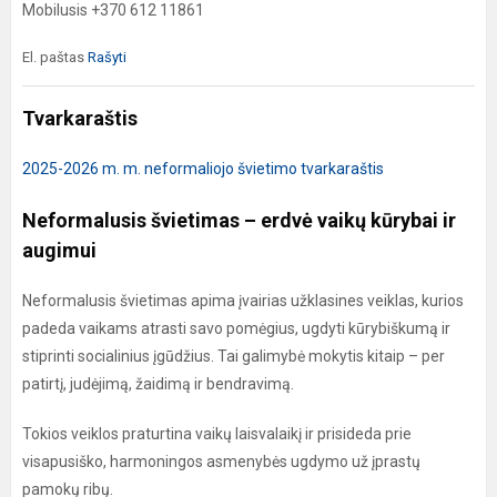
Mobilusis +370 612 11861
El. paštas
Rašyti
Tvarkaraštis
2025-2026 m. m. neformaliojo švietimo tvarkaraštis
Neformalusis švietimas – erdvė vaikų kūrybai ir
augimui
Neformalusis švietimas apima įvairias užklasines veiklas, kurios
padeda vaikams atrasti savo pomėgius, ugdyti kūrybiškumą ir
stiprinti socialinius įgūdžius. Tai galimybė mokytis kitaip – per
patirtį, judėjimą, žaidimą ir bendravimą.
Tokios veiklos praturtina vaikų laisvalaikį ir prisideda prie
visapusiško, harmoningos asmenybės ugdymo už įprastų
pamokų ribų.