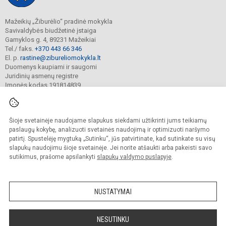
Mažeikių „Žiburėlio“ pradinė mokykla
Savivaldybės biudžetinė įstaiga
Gamyklos g. 4, 89231 Mažeikiai
Tel./ faks.
+370 443 66 346
El. p.
rastine@zibureliomokykla.lt
Duomenys kaupiami ir saugomi
Juridinių asmenų registre
Įmonės kodas 191814839
Šioje svetainėje naudojame slapukus siekdami užtikrinti jums teikiamų
© 2025. Mažeikių „Žiburėlio“ pradinė mokykla. Visos teisės saugomos.
Kopijuoti turinį be raštiško įstaigos administracijos sutikimo griežtai draudžiama.
paslaugų kokybę, analizuoti svetainės naudojimą ir optimizuoti naršymo
patirtį. Spustelėję mygtuką „Sutinku“, jūs patvirtinate, kad sutinkate su visų
Prieinamumo paraiška
Slapukų valdymas
slapukų naudojimu šioje svetainėje. Jei norite atšaukti arba pakeisti savo
sutikimus, prašome apsilankyti
slapukų valdymo puslapyje
.
Sumanus būdas atnaujinti
mokyklos interneto
svetainę
NUSTATYMAI
NESUTINKU