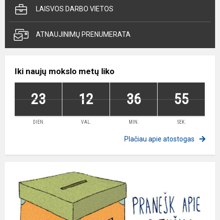
LAISVOS DARBO VIETOS
ATNAUJINIMŲ PRENUMERATA
Iki naujų mokslo metų liko
23
12
36
54
DIEN.
VAL.
MIN.
SEK.
Plačiau apie atostogas