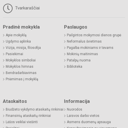
Tvarkaraščiai
Pradinė mokykla
Paslaugos
Apie mokyklą
Pailgintos mokymosi dienos grupė
Ugdymo aplinka
Neformalus švietimas
Vizija, misija, filosofija
Pagalba mokiniams ir tėvams
Pasiekimai
Mokinių maitinimas
Mokyklos simboliai
Patalpų nuoma
Mokyklos himnas
Biblioteka
Bendradarbiavimas
Priėmimas į mokyklą
Ataskaitos
Informacija
Biudžeto vykdymo ataskaitų rinkiniai
Nuorodos
Finansinių ataskaitų rinkiniai
Laisvos darbo vietos
Lėšos veiklai viešinti
Asmens duomenų apsauga