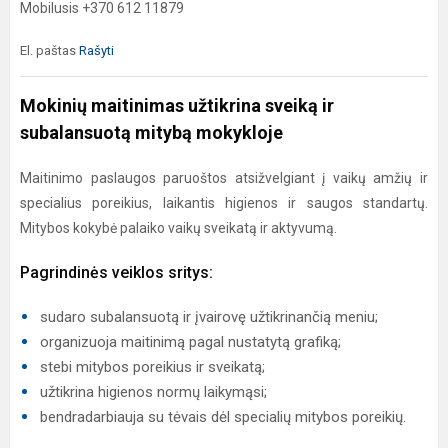
Mobilusis +370 612 11879
El. paštas
Rašyti
Mokinių maitinimas užtikrina sveiką ir
subalansuotą mitybą mokykloje
Maitinimo paslaugos paruoštos atsižvelgiant į vaikų amžių ir
specialius poreikius, laikantis higienos ir saugos standartų.
Mitybos kokybė palaiko vaikų sveikatą ir aktyvumą.
Pagrindinės veiklos sritys:
sudaro subalansuotą ir įvairovę užtikrinančią meniu;
organizuoja maitinimą pagal nustatytą grafiką;
stebi mitybos poreikius ir sveikatą;
užtikrina higienos normų laikymąsi;
bendradarbiauja su tėvais dėl specialių mitybos poreikių.