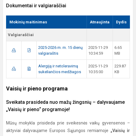
Dokumentai ir valgiaraščiai
Mokinių maitinimas
Atnaujinta
Dydis
Valgiaraščiai
2025-2026 m. m. 15 dienų
2025-11-29
6.65
valgiaraštis
10:34:59
MB
Alergiją ir netoleravimą
2025-11-29
229.87
sukeliančios medžiagos
10:35:00
KB
Vaisių ir pieno programa
Sveikata prasideda nuo mažų žingsnių – dalyvaujame
„Vaisių ir pieno“ programoje!
Mūsų mokykla prisideda prie sveikesnės vaikų gyvensenos –
aktyviai dalyvaujame Europos Sąjungos remiamoje
„Vaisių ir