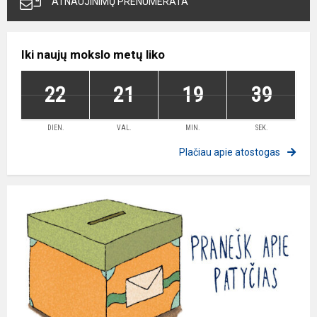
ATNAUJINIMŲ PRENUMERATA
Iki naujų mokslo metų liko
22
21
19
38
DIEN.
VAL.
MIN.
SEK.
Plačiau apie atostogas