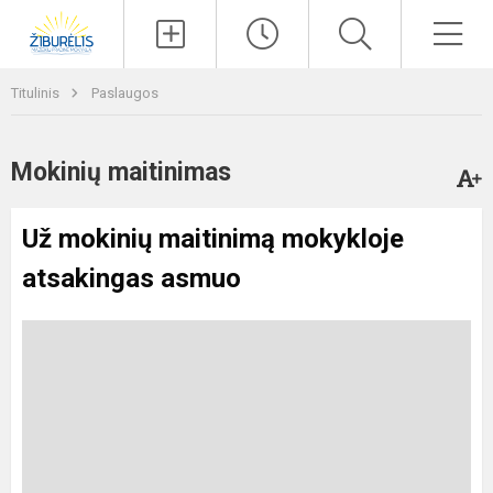
Paieška
Men
Titulinis
Paslaugos
Mokinių maitinimas
Už mokinių maitinimą mokykloje
atsakingas asmuo