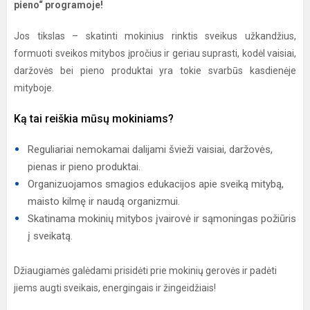
pieno“ programoje!
Jos tikslas – skatinti mokinius rinktis sveikus užkandžius,
formuoti sveikos mitybos įpročius ir geriau suprasti, kodėl vaisiai,
daržovės bei pieno produktai yra tokie svarbūs kasdienėje
mityboje.
Ką tai reiškia mūsų mokiniams?
Reguliariai nemokamai dalijami švieži vaisiai, daržovės,
pienas ir pieno produktai.
Organizuojamos smagios edukacijos apie sveiką mitybą,
maisto kilmę ir naudą organizmui.
Skatinama mokinių mitybos įvairovė ir sąmoningas požiūris
į sveikatą.
Džiaugiamės galėdami prisidėti prie mokinių gerovės ir padėti
jiems augti sveikais, energingais ir žingeidžiais!