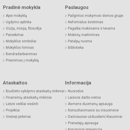
Pradinė mokykla
Paslaugos
Apie mokyklą
Pailgintos mokymosi dienos grupė
Ugdymo aplinka
Neformalus švietimas
Vizija, misija, filosofija
Pagalba mokiniams ir tėvams
Pasiekimai
Mokinių maitinimas
Mokyklos simboliai
Patalpų nuoma
Mokyklos himnas
Biblioteka
Bendradarbiavimas
Priėmimas į mokyklą
Ataskaitos
Informacija
Biudžeto vykdymo ataskaitų rinkiniai
Nuorodos
Finansinių ataskaitų rinkiniai
Laisvos darbo vietos
Lėšos veiklai viešinti
Asmens duomenų apsauga
Projektai
Konsultavimasis su visuomene
Viešieji pirkimai
Dažniausiai užduodami klausimai
Pranešėjų apsauga
Korupcijos prevencija