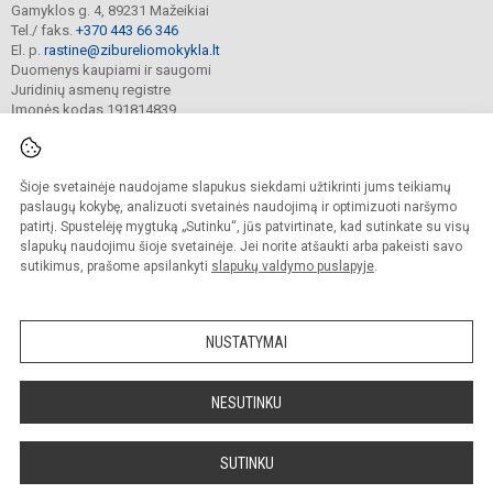
Gamyklos g. 4, 89231 Mažeikiai
Tel./ faks.
+370 443 66 346
El. p.
rastine@zibureliomokykla.lt
Duomenys kaupiami ir saugomi
Juridinių asmenų registre
Įmonės kodas 191814839
Šioje svetainėje naudojame slapukus siekdami užtikrinti jums teikiamų
© 2025. Mažeikių „Žiburėlio“ pradinė mokykla. Visos teisės saugomos.
Kopijuoti turinį be raštiško įstaigos administracijos sutikimo griežtai draudžiama.
paslaugų kokybę, analizuoti svetainės naudojimą ir optimizuoti naršymo
patirtį. Spustelėję mygtuką „Sutinku“, jūs patvirtinate, kad sutinkate su visų
Prieinamumo paraiška
Slapukų valdymas
slapukų naudojimu šioje svetainėje. Jei norite atšaukti arba pakeisti savo
sutikimus, prašome apsilankyti
slapukų valdymo puslapyje
.
Sumanus būdas atnaujinti
mokyklos interneto
svetainę
NUSTATYMAI
NESUTINKU
SUTINKU