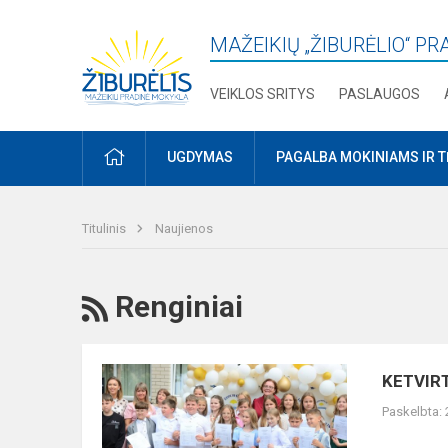
MAŽEIKIŲ „ŽIBURĖLIO“ P
VEIKLOS SRITYS
PASLAUGOS
PRADŽIA
UGDYMAS
PAGALBA MOKINIAMS IR 
Titulinis
Naujienos
RSS
Renginiai
KETVIRTOKŲ
KETVIR
IŠLEISTUVĖS
Paskelbta: