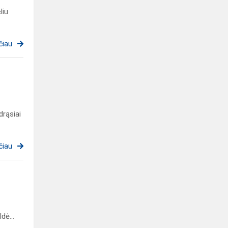
liu
čiau
drąsiai
čiau
dė...