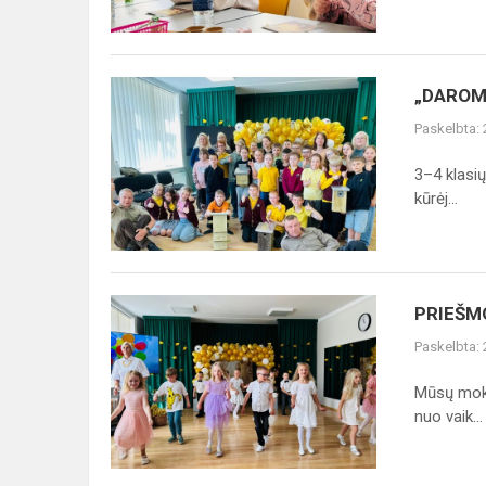
„DAROM
„DAROM
INKILĄ
Paskelbta:
SPARNUOČIAMS"
3–4 klasi
kūrėj...
PRIEŠMOKYKLINUKAI
PRIEŠM
Paskelbta:
Mūsų moky
nuo vaik...