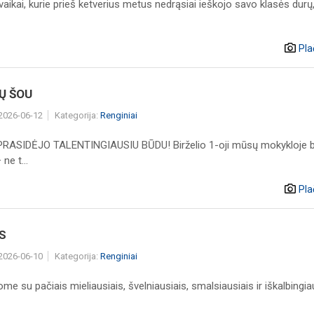
vaikai, kurie prieš ketverius metus nedrąsiai ieškojo savo klasės durų
Pla
Ų ŠOU
 2026-06-12
Kategorija:
Renginiai
RASIDĖJO TALENTINGIAUSIU BŪDU! Birželio 1-oji mūsų mokykloje 
ne t...
Pla
S
 2026-06-10
Kategorija:
Renginiai
me su pačiais mieliausiais, švelniausiais, smalsiausiais ir iškalbingia