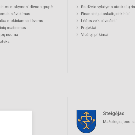
gintos mokymosi dienos grupė
Biudžeto vykdymo ataskaitų rin
rmalus švietimas
Finansinių ataskaitų rinkiniai
lba mokiniams ir tėvams
Lėšos veiklai viešinti
nių maitinimas
Projektai
alpų nuoma
Viešieji pirkimai
ioteka
Steigėjas
raukime
Mažeikių rajono s