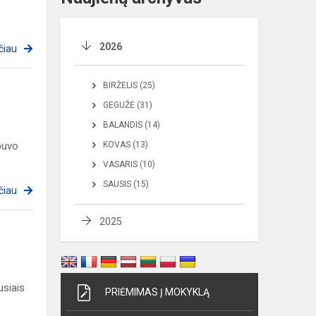
,
2026
čiau
BIRŽELIS (25)
GEGUŽĖ (31)
BALANDIS (14)
buvo
KOVAS (13)
VASARIS (10)
SAUSIS (15)
čiau
2025
usiais
PRIĖMIMAS Į MOKYKLĄ