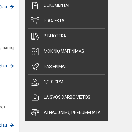
DOKUMENTAI
čiau
PROJEKTAI
BIBLIOTEKA
ių namų
MOKINIŲ MAITINIMAS
čiau
PASIEKIMAI
1,2 % GPM
LAISVOS DARBO VIETOS
s, o
ATNAUJINIMŲ PRENUMERATA
čiau