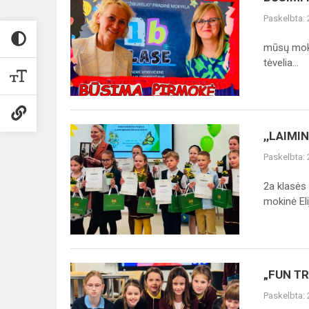
PIRMOKAI
Paskelbta:
mūsų mokyk
tėvelia...
,,LAIMINGIAUSIA
,,LAIMI
DIENA
Paskelbta:
SU
ŠEIMA“
2a klasės
mokinė Elij
„FUN
„FUN T
TRIP
Paskelbta:
AROUND