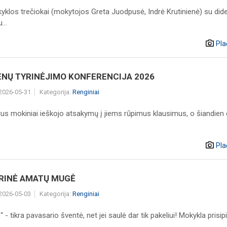
klos trečiokai (mokytojos Greta Juodpusė, Indrė Krutinienė) su dide
...
Pla
NŲ TYRINĖJIMO KONFERENCIJA 2026
 2026-05-31
Kategorija:
Renginiai
us mokiniai ieškojo atsakymų į jiems rūpimus klausimus, o šiandien 
Pla
RINĖ AMATŲ MUGĖ
 2026-05-03
Kategorija:
Renginiai
“ - tikra pavasario šventė, net jei saulė dar tik pakeliui! Mokykla prisipil