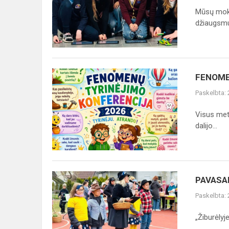
EUROPE
Mūsų moky
AT
džiaugsmu
VENTOS
PROGYMNASIUM“
FENOMENŲ
FENOME
TYRINĖJIMO
Paskelbta:
KONFERENCIJA
2026
Visus met
dalijo...
PAVASARINĖ
PAVASA
AMATŲ
Paskelbta:
MUGĖ
„Žiburėlyje