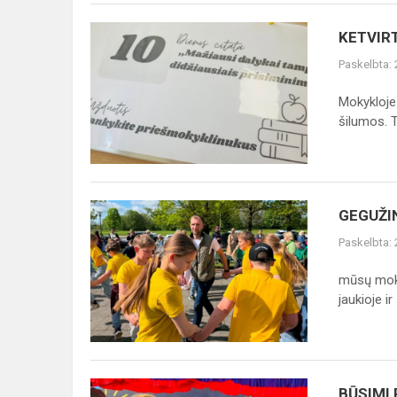
KETVIRTOKŲ
KETVIR
DEŠIMTADIENIS
Paskelbta:
Mokykloje 
šilumos. T.
GEGUŽINĖ
GEGUŽI
Paskelbta:
mūsų moky
jaukioje ir 
BŪSIMI
BŪSIMI