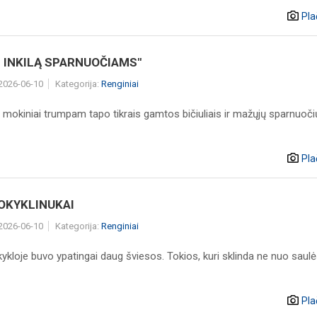
Pla
 INKILĄ SPARNUOČIAMS"
 2026-06-10
Kategorija:
Renginiai
ų mokiniai trumpam tapo tikrais gamtos bičiuliais ir mažųjų sparnuoč
Pla
OKYKLINUKAI
 2026-06-10
Kategorija:
Renginiai
kloje buvo ypatingai daug šviesos. Tokios, kuri sklinda ne nuo saulė
Pla