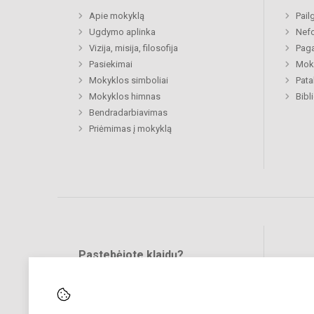
Apie mokyklą
Pail
Ugdymo aplinka
Nefo
Vizija, misija, filosofija
Paga
Pasiekimai
Moki
Mokyklos simboliai
Pat
Mokyklos himnas
Bibl
Bendradarbiavimas
Priėmimas į mokyklą
Pastebėjote klaidų?
Bend
Turite pasiūlymų?
RAŠYKITE