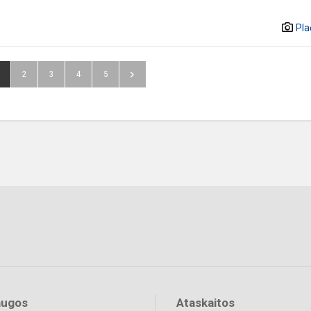
Pla
2
3
4
5
augos
Ataskaitos