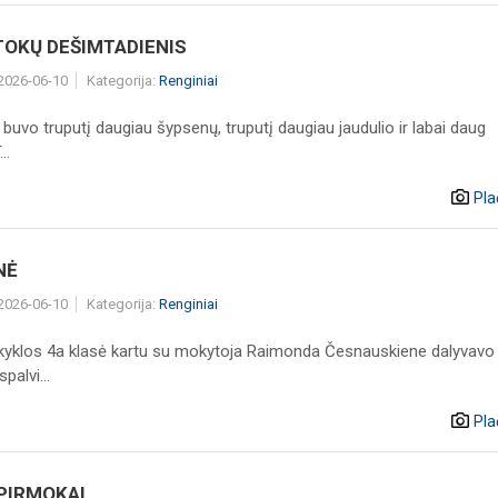
TOKŲ DEŠIMTADIENIS
 2026-06-10
Kategorija:
Renginiai
buvo truputį daugiau šypsenų, truputį daugiau jaudulio ir labai daug
..
Pla
NĖ
 2026-06-10
Kategorija:
Renginiai
klos 4a klasė kartu su mokytoja Raimonda Česnauskiene dalyvavo
spalvi...
Pla
 PIRMOKAI