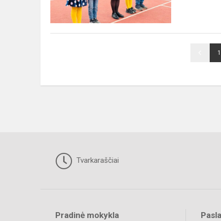
1
Tvarkaraščiai
Pradinė mokykla
Pasl