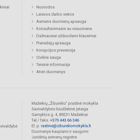
kiniai
Nuorodos
Laisvos darbo vietos
Asmens duomenų apsauga
Konsultavimasis su visuomene
Dažniausiai užduodami klausimai
Pranešėjų apsauga
Korupcijos prevencija
Civilinė sauga
Teisinė informacija
Atviri duomenys
Mažeikių „Žiburėlio“ pradinė mokykla
Savivaldybės biudžetinė įstaiga
Gamyklos g. 4, 89231 Mažeikiai
Tel./ faks.
+370 443 66 346
El. p.
rastine@zibureliomokykla.lt
avivaldybė
Duomenys kaupiami ir saugomi
Juridinių asmenų registre