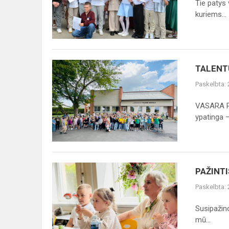
Tie patys 
kuriems...
TALENTŲ
TALENT
ŠOU
Paskelbta:
VASARA P
ypatinga – 
PAŽINTIS
PAŽINTI
Paskelbta:
Susipažino
mū...