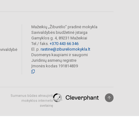
Mažeikių „Žiburėlio“ pradinė mokykla
Savivaldybės biudžetinė įstaiga
Gamyklos g. 4, 89231 Mažeikiai
Tel./ faks.
+370 443 66 346
El. p.
rastine@zibureliomokykla.lt
avivaldybė
Duomenys kaupiami ir saugomi
Juridinių asmenų registre
Įmonės kodas 191814839
Sumanus būdas atnaujinti
mokyklos interneto
svetainę