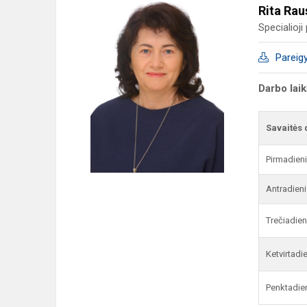
Rita Rau
Specialioj
Pareig
Darbo lai
Savaitės 
Pirmadien
Antradieni
Trečiadien
Ketvirtadi
Penktadie