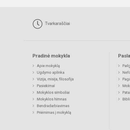
Tvarkaraščiai
Pradinė mokykla
Pasl
Apie mokyklą
Pail
Ugdymo aplinka
Nefo
Vizija, misija, filosofija
Paga
Pasiekimai
Moki
Mokyklos simboliai
Pat
Mokyklos himnas
Bibl
Bendradarbiavimas
Priėmimas į mokyklą