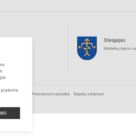
Steigėjas
raukime
Mažeikių rajono s
ums
ir
 jūs
s, prašome
.
Prieinamumo paraiška
Slapukų valdymas
INKU