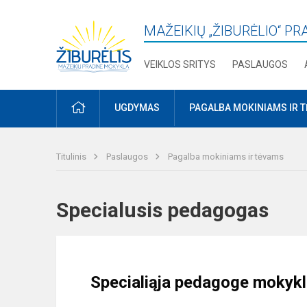
MAŽEIKIŲ „ŽIBURĖLIO“ P
VEIKLOS SRITYS
PASLAUGOS
PRADŽIA
UGDYMAS
PAGALBA MOKINIAMS IR 
Titulinis
Paslaugos
Pagalba mokiniams ir tėvams
Specialusis pedagogas
Specialiąja pedagoge mokykl