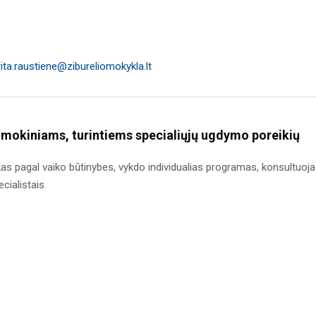
rita.raustiene@zibureliomokykla.lt
 mokiniams, turintiems specialiųjų ugdymo poreikių
s pagal vaiko būtinybes, vykdo individualias programas, konsultuoja
cialistais.