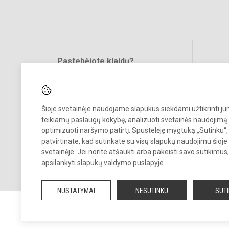
Pastebėjote klaidų?
Bend
Turite pasiūlymų?
RAŠYKITE
Šioje svetainėje naudojame slapukus siekdami užtikrinti j
teikiamų paslaugų kokybę, analizuoti svetainės naudojimą 
optimizuoti naršymo patirtį. Spustelėję mygtuką „Sutinku“,
patvirtinate, kad sutinkate su visų slapukų naudojimu šioje
svetainėje. Jei norite atšaukti arba pakeisti savo sutikimu
© 2025. Mažeikių „Žiburėlio“ pradinė mokykla. Visos teisės saugomos
apsilankyti
slapukų valdymo puslapyje
.
Kopijuoti turinį be raštiško įstaigos administracijos sutikimo griežtai
draudžiama.
NUSTATYMAI
NESUTINKU
SUT