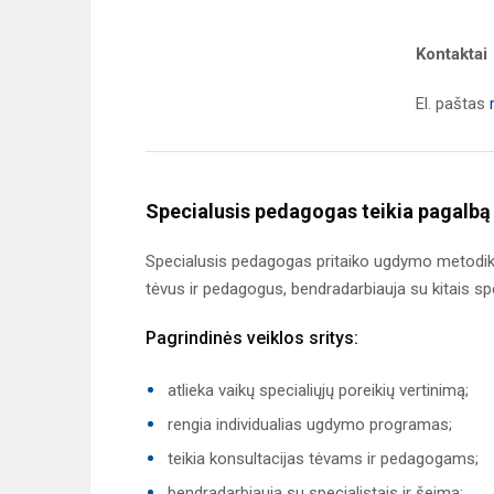
Kontaktai
El. paštas
Specialusis pedagogas teikia pagalbą
Specialusis pedagogas pritaiko ugdymo metodika
tėvus ir pedagogus, bendradarbiauja su kitais spe
Pagrindinės veiklos sritys:
atlieka vaikų specialiųjų poreikių vertinimą;
rengia individualias ugdymo programas;
teikia konsultacijas tėvams ir pedagogams;
bendradarbiauja su specialistais ir šeima;