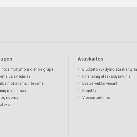
augos
Ataskaitos
gintos mokymosi dienos grupė
Biudžeto vykdymo ataskaitų rin
rmalus švietimas
Finansinių ataskaitų rinkiniai
lba mokiniams ir tėvams
Lėšos veiklai viešinti
nių maitinimas
Projektai
alpų nuoma
Viešieji pirkimai
ioteka