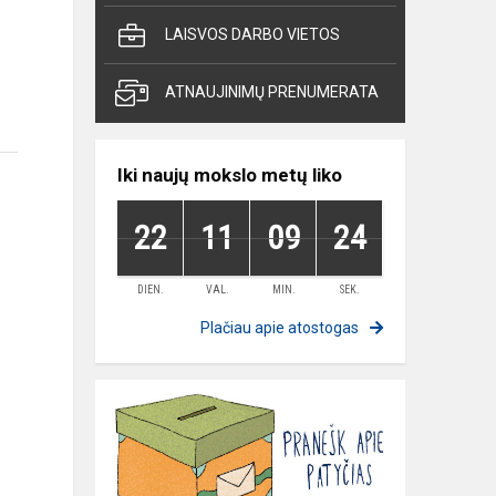
LAISVOS DARBO VIETOS
ATNAUJINIMŲ PRENUMERATA
Iki naujų mokslo metų liko
22
11
09
24
DIEN.
VAL.
MIN.
SEK.
Plačiau apie atostogas