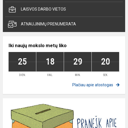
LAISVOS DARBO VIETOS
ATNAUJINIMŲ PRENUMERATA
Iki naujų mokslo metų liko
25
18
29
20
DIEN.
VAL.
MIN.
SEK.
Plačiau apie atostogas