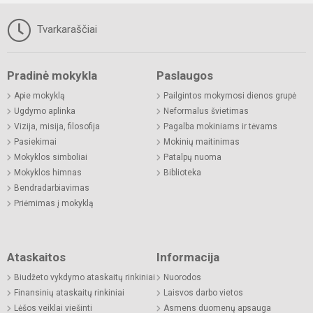
Tvarkaraščiai
Pradinė mokykla
Paslaugos
Apie mokyklą
Pailgintos mokymosi dienos grupė
Ugdymo aplinka
Neformalus švietimas
Vizija, misija, filosofija
Pagalba mokiniams ir tėvams
Pasiekimai
Mokinių maitinimas
Mokyklos simboliai
Patalpų nuoma
Mokyklos himnas
Biblioteka
Bendradarbiavimas
Priėmimas į mokyklą
Ataskaitos
Informacija
Biudžeto vykdymo ataskaitų rinkiniai
Nuorodos
Finansinių ataskaitų rinkiniai
Laisvos darbo vietos
Lėšos veiklai viešinti
Asmens duomenų apsauga