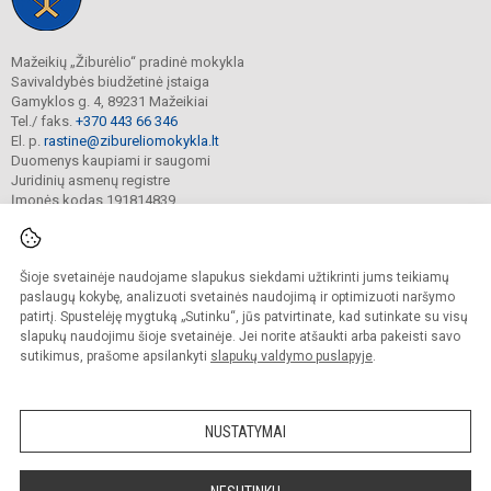
Mažeikių „Žiburėlio“ pradinė mokykla
Savivaldybės biudžetinė įstaiga
Gamyklos g. 4, 89231 Mažeikiai
Tel./ faks.
+370 443 66 346
El. p.
rastine@zibureliomokykla.lt
Duomenys kaupiami ir saugomi
Juridinių asmenų registre
Įmonės kodas 191814839
Šioje svetainėje naudojame slapukus siekdami užtikrinti jums teikiamų
© 2025. Mažeikių „Žiburėlio“ pradinė mokykla. Visos teisės saugomos.
Kopijuoti turinį be raštiško įstaigos administracijos sutikimo griežtai draudžiama.
paslaugų kokybę, analizuoti svetainės naudojimą ir optimizuoti naršymo
patirtį. Spustelėję mygtuką „Sutinku“, jūs patvirtinate, kad sutinkate su visų
Prieinamumo paraiška
Slapukų valdymas
slapukų naudojimu šioje svetainėje. Jei norite atšaukti arba pakeisti savo
sutikimus, prašome apsilankyti
slapukų valdymo puslapyje
.
Sumanus būdas atnaujinti
mokyklos interneto
svetainę
NUSTATYMAI