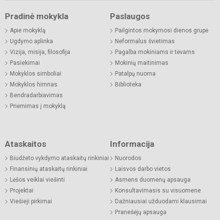
Pradinė mokykla
Paslaugos
Apie mokyklą
Pailgintos mokymosi dienos grupė
Ugdymo aplinka
Neformalus švietimas
Vizija, misija, filosofija
Pagalba mokiniams ir tėvams
Pasiekimai
Mokinių maitinimas
Mokyklos simboliai
Patalpų nuoma
Mokyklos himnas
Biblioteka
Bendradarbiavimas
Priėmimas į mokyklą
Ataskaitos
Informacija
Biudžeto vykdymo ataskaitų rinkiniai
Nuorodos
Finansinių ataskaitų rinkiniai
Laisvos darbo vietos
Lėšos veiklai viešinti
Asmens duomenų apsauga
Projektai
Konsultavimasis su visuomene
Viešieji pirkimai
Dažniausiai užduodami klausimai
Pranešėjų apsauga