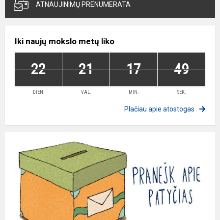
ATNAUJINIMŲ PRENUMERATA
Iki naujų mokslo metų liko
22
21
17
48
DIEN.
VAL.
MIN.
SEK.
Plačiau apie atostogas