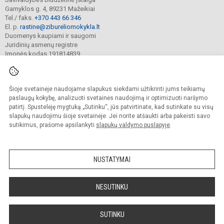
Gamyklos g. 4, 89231 Mažeikiai
Tel./ faks.
+370 443 66 346
El. p.
rastine@zibureliomokykla.lt
Duomenys kaupiami ir saugomi
Juridinių asmenų registre
Įmonės kodas 191814839
Šioje svetainėje naudojame slapukus siekdami užtikrinti jums teikiamų
© 2025. Mažeikių „Žiburėlio“ pradinė mokykla. Visos teisės saugomos.
Kopijuoti turinį be raštiško įstaigos administracijos sutikimo griežtai draudžiama.
paslaugų kokybę, analizuoti svetainės naudojimą ir optimizuoti naršymo
patirtį. Spustelėję mygtuką „Sutinku“, jūs patvirtinate, kad sutinkate su visų
Prieinamumo paraiška
Slapukų valdymas
slapukų naudojimu šioje svetainėje. Jei norite atšaukti arba pakeisti savo
sutikimus, prašome apsilankyti
slapukų valdymo puslapyje
.
Sumanus būdas atnaujinti
mokyklos interneto
svetainę
NUSTATYMAI
NESUTINKU
SUTINKU