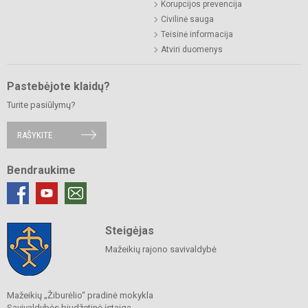
Korupcijos prevencija
Civilinė sauga
Teisinė informacija
Atviri duomenys
Pastebėjote klaidų?
Turite pasiūlymų?
RAŠYKITE
Bendraukime
Steigėjas
Mažeikių rajono savivaldybė
Mažeikių „Žiburėlio“ pradinė mokykla
Savivaldybės biudžetinė įstaiga