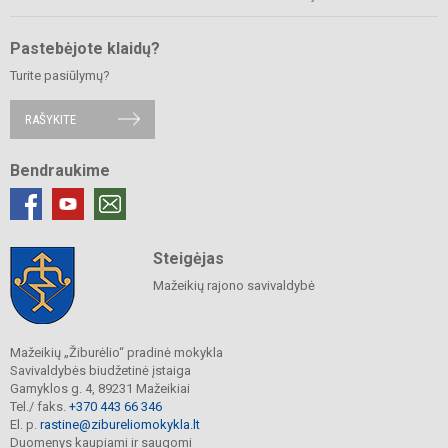
Pastebėjote klaidų?
Turite pasiūlymų?
RAŠYKITE
Bendraukime
Steigėjas
Mažeikių rajono savivaldybė
Mažeikių „Žiburėlio“ pradinė mokykla
Savivaldybės biudžetinė įstaiga
Gamyklos g. 4, 89231 Mažeikiai
Tel./ faks.
+370 443 66 346
El. p.
rastine@zibureliomokykla.lt
Duomenys kaupiami ir saugomi