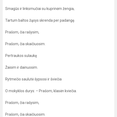
Smagūs ir linksmučiai su kuprinėm žengia,
Tartum baltos žąsys skrenda per padangę.
Prašom, čia rašysim,
Prašom, čia skaičiuosim.
Pertraukos sulaukę
Žaisim ir dainuosim.
Rytmečio saulutė šypsosi ir šviečia
O mokyklos durys: – Prašom, klasėn kviečia.
Prašom, čia rašysim,
Prašom, čia skaičiuosim.