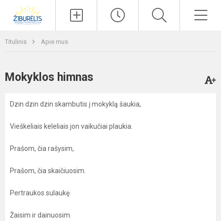
Paieška
Men
Titulinis
Apie mus
Mokyklos himnas
Dzin dzin dzin skambutis į mokyklą šaukia,
Vieškeliais keleliais jon vaikučiai plaukia.
Prašom, čia rašysim,
Prašom, čia skaičiuosim.
Pertraukos sulaukę
Žaisim ir dainuosim.