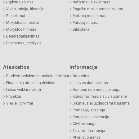
Ugdymo aplinka
Neformalus švietimas
Vizija, misija, filosofija
Pagalba mokiniams ir tėvams
Pasiekimai
Mokinių maitinimas
Mokyklos simboliai
Patalpų nuoma
Mokyklos himnas
Biblioteka
Bendradarbiavimas
Priėmimas į mokyklą
Ataskaitos
Informacija
Biudžeto vykdymo ataskaitų rinkiniai
Nuorodos
Finansinių ataskaitų rinkiniai
Laisvos darbo vietos
Lėšos veiklai viešinti
Asmens duomenų apsauga
Projektai
Konsultavimasis su visuomene
Viešieji pirkimai
Dažniausiai užduodami klausimai
Pranešėjų apsauga
Korupcijos prevencija
Civilinė sauga
Teisinė informacija
Atviri duomenys