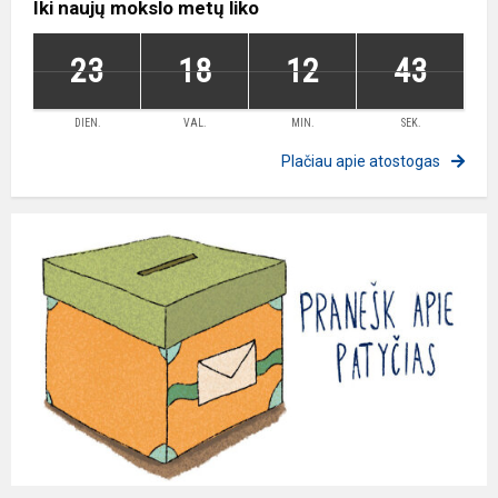
Iki naujų mokslo metų liko
23
18
12
43
DIEN.
VAL.
MIN.
SEK.
Plačiau apie atostogas