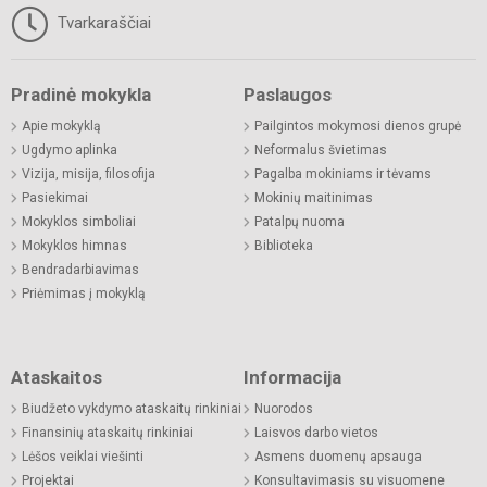
Tvarkaraščiai
Pradinė mokykla
Paslaugos
Apie mokyklą
Pailgintos mokymosi dienos grupė
Ugdymo aplinka
Neformalus švietimas
Vizija, misija, filosofija
Pagalba mokiniams ir tėvams
Pasiekimai
Mokinių maitinimas
Mokyklos simboliai
Patalpų nuoma
Mokyklos himnas
Biblioteka
Bendradarbiavimas
Priėmimas į mokyklą
Ataskaitos
Informacija
Biudžeto vykdymo ataskaitų rinkiniai
Nuorodos
Finansinių ataskaitų rinkiniai
Laisvos darbo vietos
Lėšos veiklai viešinti
Asmens duomenų apsauga
Projektai
Konsultavimasis su visuomene