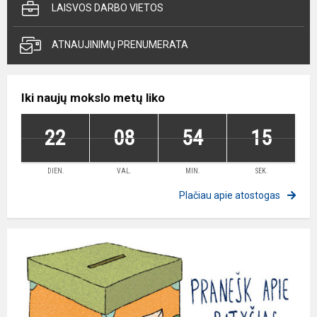
LAISVOS DARBO VIETOS
ATNAUJINIMŲ PRENUMERATA
Iki naujų mokslo metų liko
22
08
54
14
DIEN.
VAL.
MIN.
SEK.
Plačiau apie atostogas