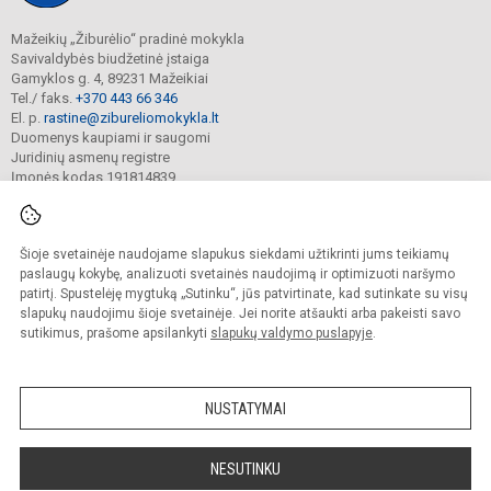
Mažeikių „Žiburėlio“ pradinė mokykla
Savivaldybės biudžetinė įstaiga
Gamyklos g. 4, 89231 Mažeikiai
Tel./ faks.
+370 443 66 346
El. p.
rastine@zibureliomokykla.lt
Duomenys kaupiami ir saugomi
Juridinių asmenų registre
Įmonės kodas 191814839
Šioje svetainėje naudojame slapukus siekdami užtikrinti jums teikiamų
© 2025. Mažeikių „Žiburėlio“ pradinė mokykla. Visos teisės saugomos.
Kopijuoti turinį be raštiško įstaigos administracijos sutikimo griežtai draudžiama.
paslaugų kokybę, analizuoti svetainės naudojimą ir optimizuoti naršymo
patirtį. Spustelėję mygtuką „Sutinku“, jūs patvirtinate, kad sutinkate su visų
Prieinamumo paraiška
Slapukų valdymas
slapukų naudojimu šioje svetainėje. Jei norite atšaukti arba pakeisti savo
sutikimus, prašome apsilankyti
slapukų valdymo puslapyje
.
Sumanus būdas atnaujinti
mokyklos interneto
svetainę
NUSTATYMAI
NESUTINKU