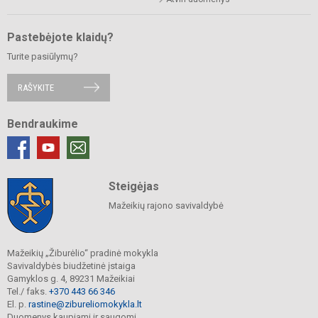
Pastebėjote klaidų?
Turite pasiūlymų?
RAŠYKITE
Bendraukime
Steigėjas
Mažeikių rajono savivaldybė
Mažeikių „Žiburėlio“ pradinė mokykla
Savivaldybės biudžetinė įstaiga
Gamyklos g. 4, 89231 Mažeikiai
Tel./ faks.
+370 443 66 346
El. p.
rastine@zibureliomokykla.lt
Duomenys kaupiami ir saugomi