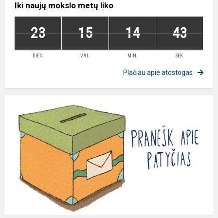
Iki naujų mokslo metų liko
23
15
14
42
DIEN.
VAL.
MIN.
SEK.
Plačiau apie atostogas