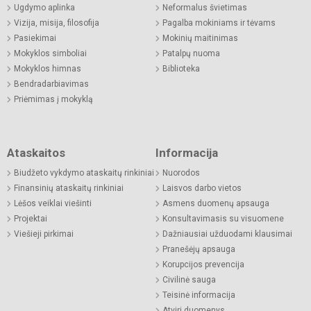
Ugdymo aplinka
Neformalus švietimas
Vizija, misija, filosofija
Pagalba mokiniams ir tėvams
Pasiekimai
Mokinių maitinimas
Mokyklos simboliai
Patalpų nuoma
Mokyklos himnas
Biblioteka
Bendradarbiavimas
Priėmimas į mokyklą
Ataskaitos
Informacija
Biudžeto vykdymo ataskaitų rinkiniai
Nuorodos
Finansinių ataskaitų rinkiniai
Laisvos darbo vietos
Lėšos veiklai viešinti
Asmens duomenų apsauga
Projektai
Konsultavimasis su visuomene
Viešieji pirkimai
Dažniausiai užduodami klausimai
Pranešėjų apsauga
Korupcijos prevencija
Civilinė sauga
Teisinė informacija
Atviri duomenys