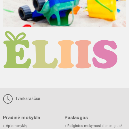
Tvarkaraščiai
Pradinė mokykla
Paslaugos
Apie mokyklą
Pailgintos mokymosi dienos grupė